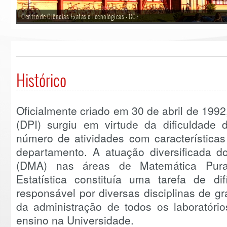
Centro de Ciências Exatas e Tecnológicas - CCE
Departamento de Informática - UFV
Histórico
Oficialmente criado em 30 de abril de 199
(DPI) surgiu em virtude da dificuldad
número de atividades com característica
departamento. A atuação diversificada 
(DMA) nas áreas de Matemática Pur
Estatística constituía uma tarefa de d
responsável por diversas disciplinas de 
da administração de todos os laboratório
ensino na Universidade.