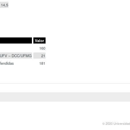
14,5
Valor
s
160
PI/UFV – DCC/UFMG
21
fendidas
181
© 2020 Universidad