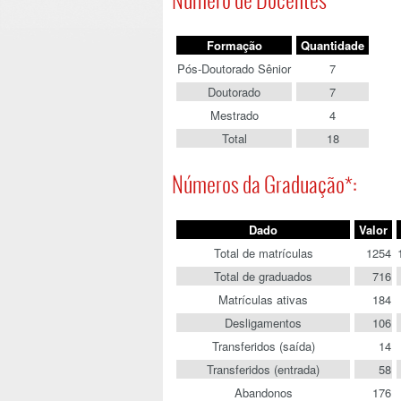
Formação
Quantidade
Pós-Doutorado Sênior
7
Doutorado
7
Mestrado
4
Total
18
Números da Graduação*:
Dado
Valor
Total de matrículas
1254
Total de graduados
716
Matrículas ativas
184
Desligamentos
106
Transferidos (saída)
14
Transferidos (entrada)
58
Abandonos
176