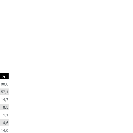
%
100,0
57,1
14,7
8,5
1,1
4,6
14,0