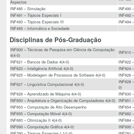
Aspectos
INF485 – Simulação
INF490 –
INF491 – Tópicos Especiais I
INF492 –
INF493 – Tópicos Especiais III
INF494 –
INF495 – Informática e Sociedade
Disciplinas de Pós-Graduação
INF600 – Técnicas de Pesquisa em Ciência da Computação
INF610 –
4(4-0)
INF621 – Bancos de Dados 4(4-0)
INF622 –
INF623 – Inteligência Artificial 4(4-0)
INF624 –
INF625 – Modelagem de Processos de Software 4(4-0)
INF626 –
INF628 – 
INF627 – Linguística Computacional 4(4-0)
0)
INF629 – Aprendizado de Máquina 4(4-0)
INF630 –
INF650 – Arquitetura e Organização de Computadores 4(4-0)
INF651 –
INF653 – Computação de Alto Desempenho
INF654 –
INF655 – Computação Móvel 4(4-0)
INF682 –
INF683 – Otimização II 4(4-0)
INF684 –
INF690 – Computação Gráfica 4(4-0)
INF695 –
INF790 – Tópicos Especiais I 1(1-0)
INF791 –