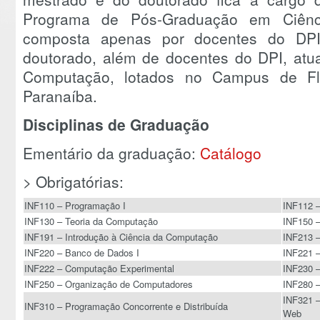
Programa de Pós-Graduação em Ciên
composta apenas por docentes do DPI
doutorado, além de docentes do DPI, atu
Computação, lotados no Campus de Fl
Paranaíba.
Disciplinas de Graduação
Ementário da graduação:
Catálogo
> Obrigatórias:
INF110 – Programação I
INF112 –
INF130 – Teoria da Computação
INF150 –
INF191 – Introdução à Ciência da Computação
INF213 –
INF220 – Banco de Dados I
INF221 –
INF222 – Computação Experimental
INF230 –
INF250 – Organização de Computadores
INF280 –
INF321 –
INF310 – Programação Concorrente e Distribuída
Web