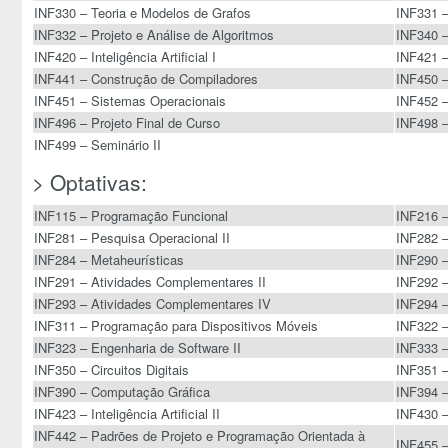
INF330 – Teoria e Modelos de Grafos
INF331 –
INF332 – Projeto e Análise de Algoritmos
INF340 
INF420 – Inteligência Artificial I
INF421 –
INF441 – Construção de Compiladores
INF450 –
INF451 – Sistemas Operacionais
INF452 
INF496 – Projeto Final de Curso
INF498 –
INF499 – Seminário II
> Optativas:
INF115 – Programação Funcional
INF216 –
INF281 – Pesquisa Operacional II
INF282 –
INF284 – Metaheurísticas
INF290 –
INF291 – Atividades Complementares II
INF292 –
INF293 – Atividades Complementares IV
INF294 –
INF311 – Programação para Dispositivos Móveis
INF322 –
INF323 – Engenharia de Software II
INF333 –
INF350 – Circuitos Digitais
INF351 
INF390 – Computação Gráfica
INF394 –
INF423 – Inteligência Artificial II
INF430 –
INF442 – Padrões de Projeto e Programação Orientada à
INF455 