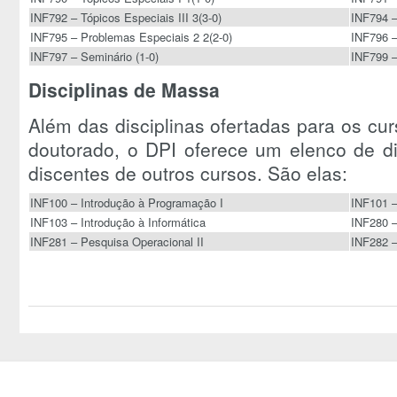
INF792 – Tópicos Especiais III 3(3-0)
INF794 –
INF795 – Problemas Especiais 2 2(2-0)
INF796 –
INF797 – Seminário (1-0)
INF799 
Disciplinas de Massa
Além das disciplinas ofertadas para os cu
doutorado, o DPI oferece um elenco de di
discentes de outros cursos. São elas:
INF100 – Introdução à Programação I
INF101 –
INF103 – Introdução à Informática
INF280 –
INF281 – Pesquisa Operacional II
INF282 –