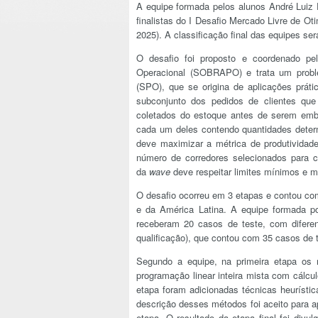
A equipe formada pelos alunos André Luiz F
finalistas do I Desafio Mercado Livre de O
2025). A classificação final das equipes s
O desafio foi proposto e coordenado pe
Operacional (SOBRAPO) e trata um prob
(SPO), que se origina de aplicações práti
subconjunto dos pedidos de clientes q
coletados do estoque antes de serem emb
cada um deles contendo quantidades deter
deve maximizar a métrica de produtividad
número de corredores selecionados para c
da
wave
deve respeitar limites mínimos e m
O desafio ocorreu em 3 etapas e contou com 
e da América Latina. A equipe formada po
receberam 20 casos de teste, com difere
qualificação), que contou com 35 casos de t
Segundo a equipe, na primeira etapa os 
programação linear inteira mista com cálcul
etapa foram adicionadas técnicas heurísti
descrição desses métodos foi aceito para a
etapa. O resultado da etapa final foi div