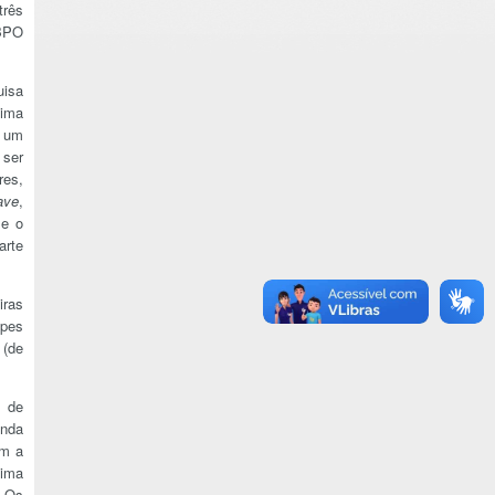
três
SBPO
uisa
tima
e um
 ser
res,
ave
,
e o
arte
iras
ipes
 (de
s de
unda
om a
tima
. Os