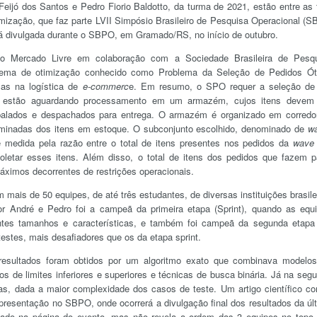
eijó dos Santos e Pedro Fiorio Baldotto, da turma de 2021, estão entre as 
timização, que faz parte LVII Simpósio Brasileiro de Pesquisa Operacional (
erá divulgada durante o SBPO, em Gramado/RS, no início de outubro.
lo Mercado Livre em colaboração com a Sociedade Brasileira de Pesq
lema de otimização conhecido como Problema da Seleção de Pedidos Ó
cas na logística de
e-commerc
e. Em resumo, o SPO requer a seleção d
ue estão aguardando processamento em um armazém, cujos itens devem
alados e despachados para entrega. O armazém é organizado em corredo
minadas dos itens em estoque. O subconjunto escolhido, denominado de
w
e medida pela razão entre o total de itens presentes nos pedidos da
wave
oletar esses itens. Além disso, o total de itens dos pedidos que fazem p
áximos decorrentes de restrições operacionais.
mais de 50 equipes, de até três estudantes, de diversas instituições brasile
r André e Pedro foi a campeã da primeira etapa (Sprint), quando as equ
ntes tamanhos e características, e também foi campeã da segunda etapa
estes, mais desafiadores que os da etapa sprint.
resultados foram obtidos por um algoritmo exato que combinava modelo
os de limites inferiores e superiores e técnicas de busca binária. Já na seg
cas, dada a maior complexidade dos casos de teste. Um artigo científico c
presentação no SBPO, onde ocorrerá a divulgação final dos resultados da úl
ulgado na página do evento, mas não revela a ordem das 3 equipes no topo