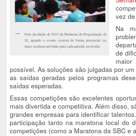
compe
vez de
Na ma
Foto da edição de 2019 da Maratona de Programação da
proble
SI, quando o evento ocorreu de forma presencial (os
depart
times recebem um balão para cada questão resolvida)
de difi
maior
possível. As soluções são julgadas por um
as saídas geradas pelos programas dese
saídas esperadas.
Essas competições são excelentes oportu
mais divertida e competitiva. Além disso, s
grandes empresas para identificar talentos
participação tanto na maratona local do 
competições (como a Maratona da SBC e a