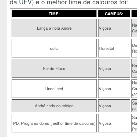
da UFV) e o melhor time de calouros foi:
TIME:
CAMPUS:
Na
Lança a nota André
Viçosa
Ga
De
seila
Florestal
Ri
Br
For-de-Fluxo
Viçosa
Co
He
Undefined
Viçosa
Ca
(2
Sa
André rindo do código
Viçosa
(2
Sa
PD: Programa dores (melhor time de calouros)
Viçosa
Ra
Pi