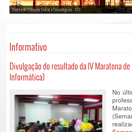
Centro de Ciências Exatas e Tecnológicas - CCE
Informativo
Divulgação do resultado da IV Maratona d
Informática)
No últ
profes
Marat
(Sema
reali
Seman