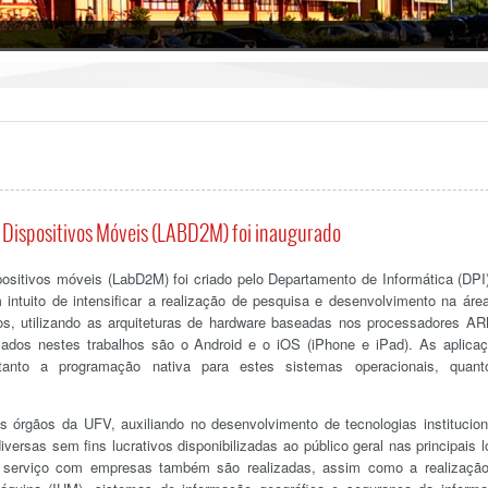
 Dispositivos Móveis (LABD2M) foi inaugurado
ositivos móveis (LabD2M) foi criado pelo Departamento de Informática (DPI
intuito de intensificar a realização de pesquisa e desenvolvimento na áre
, utilizando as arquiteturas de hardware baseadas nos processadores A
izados nestes trabalhos são o Android e o iOS (iPhone e iPad). As aplica
 tanto a programação nativa para estes sistemas operacionais, quan
s órgãos da UFV, auxiliando no desenvolvimento de tecnologias institucion
ersas sem fins lucrativos disponibilizadas ao público geral nas principais l
de serviço com empresas também são realizadas, assim como a realizaçã