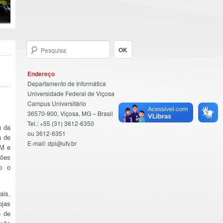
Endereço
Departamento de Informática
Universidade Federal de Viçosa
Campus Universitário
36570-900, Viçosa, MG – Brasil
Tel.: +55 (31) 3612-6350
) da
ou 3612-6351
a de
E-mail: dpi@ufv.br
RM e
ções
to o
ais.
ojas
o de