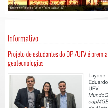
Centro de Ciências Exatas e Tecnológicas - CCE
Informativo
Projeto de estudantes do DPI/UFV é premia
geotecnologias
Layane
Eduardo
UFV,
MundoG
edpMGB:
de Meta