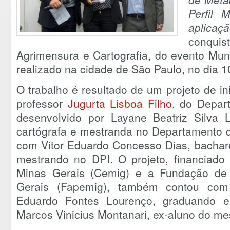
Perfil
aplica
conqu
Agrimensura e Cartografia, do evento Mu
realizado na cidade de São Paulo, no dia 1
O trabalho é resultado de um projeto de ini
professor
Jugurta Lisboa Filho
, do Depart
desenvolvido por Layane Beatriz Silva L
cartógrafa e mestranda no Departamento d
com Vitor Eduardo Concesso Dias, bachar
mestrando no DPI. O projeto, financiado
Minas Gerais (Cemig) e a Fundação de
Gerais (Fapemig), também contou com
Eduardo Fontes Lourenço, graduando 
Marcos Vinicius Montanari, ex-aluno do me