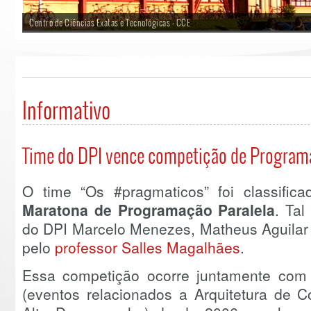
Centro de Ciências Exatas e Tecnológicas - CCE
Informativo
Time do DPI vence competição de Program
O time “Os #pragmaticos” foi classifi
Maratona de Programação Paralela
. Tal
do DPI Marcelo Menezes, Matheus Aguilar 
pelo
professor Salles Magalhães
.
Essa competição ocorre juntamente co
(eventos relacionados a Arquitetura de