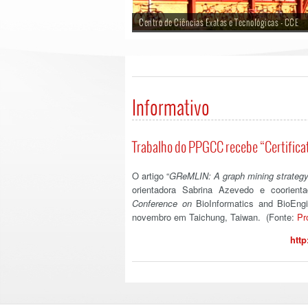
Centro de Ciências Exatas e Tecnológicas - CCE
Informativo
Trabalho do PPGCC recebe “Certificat
O artigo “
GReMLIN: A graph mining strategy t
orientadora Sabrina Azevedo e coorienta
Conference on
BioInformatics and BioEngi
novembro em Taichung, Taiwan. (Fonte:
Pr
http