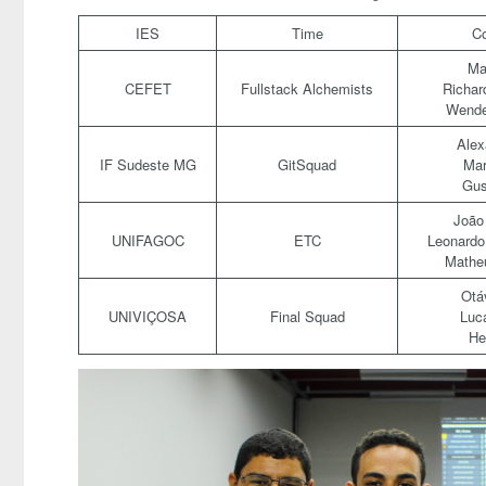
IES
Time
Co
Ma
CEFET
Fullstack Alchemists
Richar
Wendel
Alex
IF Sudeste MG
GitSquad
Mar
Gus
João
UNIFAGOC
ETC
Leonardo 
Mathe
Otá
UNIVIÇOSA
Final Squad
Luc
He