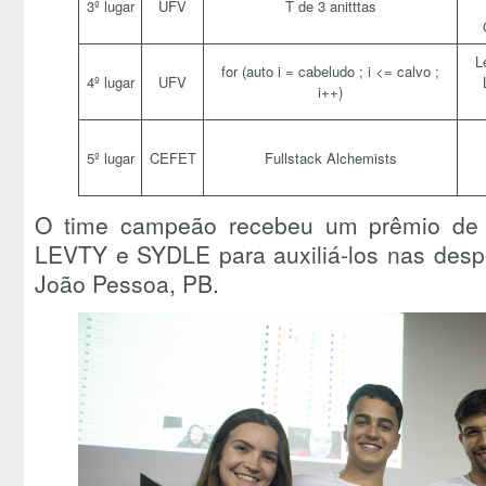
3º lugar
UFV
T de 3 anitttas
L
for (auto i = cabeludo ; i <= calvo ;
4º lugar
UFV
i++)
5º lugar
CEFET
Fullstack Alchemists
O time campeão recebeu um prêmio de 
LEVTY e SYDLE para auxiliá-los nas desp
João Pessoa, PB.