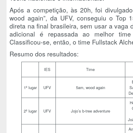
Após a competição, às 20h, foi divulgado 
wood again”, da UFV, conseguiu o Top 1
direta na final brasileira, sem usar a vaga
adicional é repassada ao melhor time 
Classificou-se, então, o time Fullstack Al
Resumo dos resultados:
IES
Time
1º lugar
UFV
5am, wood again
S
De
H
2º lugar
UFV
Jojo’s b-tree adventure
Jo
An