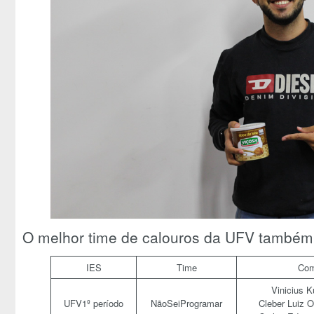
O melhor time de calouros da UFV também 
IES
Time
Com
Vinicius K
UFV1º período
NãoSeiProgramar
Cleber Luiz Ol