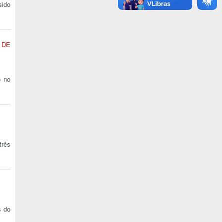
sido
 DE
o no
três
s do