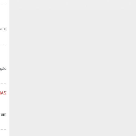
ra o
eção
IAS
é um