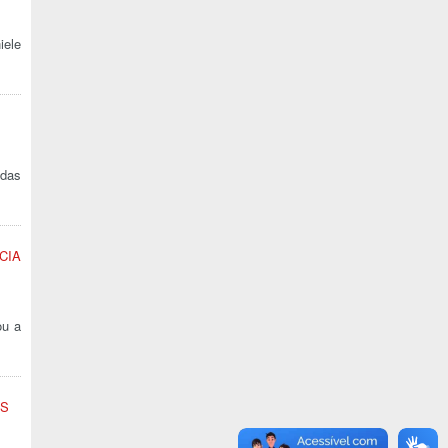
iele
 das
CIA
ou a
ES