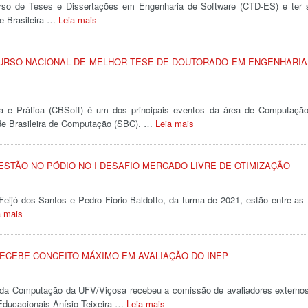
urso de Teses e Dissertações em Engenharia de Software (CTD-ES) e ter 
e Brasileira …
Leia mais
URSO NACIONAL DE MELHOR TESE DE DOUTORADO EM ENGENHARIA
ia e Prática (CBSoft) é um dos principais eventos da área de Computaçã
ade Brasileira de Computação (SBC). …
Leia mais
ESTÃO NO PÓDIO NO I DESAFIO MERCADO LIVRE DE OTIMIZAÇÃO
eijó dos Santos e Pedro Fiorio Baldotto, da turma de 2021, estão entre as 
a mais
ECEBE CONCEITO MÁXIMO EM AVALIAÇÃO DO INEP
 da Computação da UFV/Viçosa recebeu a comissão de avaliadores externo
 Educacionais Anísio Teixeira …
Leia mais