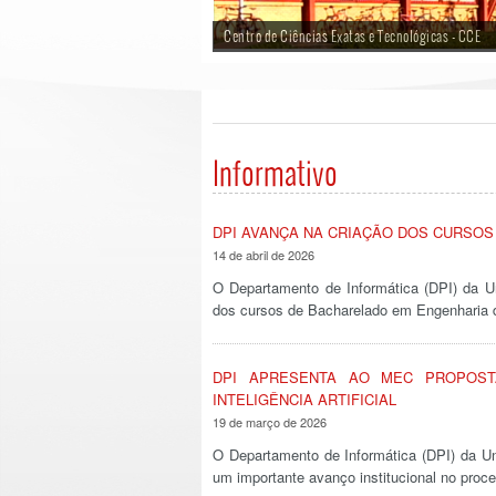
Centro de Ciências Exatas e Tecnológicas - CCE
Departamento de Informática - UFV
Informativo
DPI AVANÇA NA CRIAÇÃO DOS CURSOS 
14 de abril de 2026
O Departamento de Informática (DPI) da U
dos cursos de Bacharelado em Engenharia
DPI APRESENTA AO MEC PROPOS
INTELIGÊNCIA ARTIFICIAL
19 de março de 2026
O Departamento de Informática (DPI) da Un
um importante avanço institucional no pro